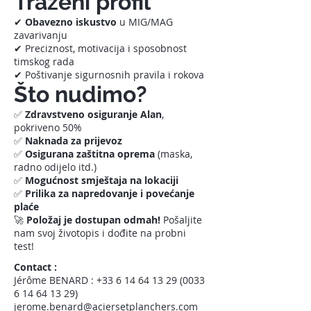
Traženi profil
✔
Obavezno iskustvo
u MIG/MAG
zavarivanju
✔ Preciznost, motivacija i sposobnost
timskog rada
✔ Poštivanje sigurnosnih pravila i rokova
Što nudimo?
✅
Zdravstveno osiguranje Alan
,
pokriveno 50%
✅
Naknada za prijevoz
✅
Osigurana zaštitna oprema
(maska,
radno odijelo itd.)
✅
Mogućnost smještaja na lokaciji
✅
Prilika za napredovanje i povećanje
plaće
🚀
Položaj je dostupan odmah!
Pošaljite
nam svoj životopis i dođite na probni
test!
Contact :
Jérôme BENARD :
+33 6 14 64 13 29 (0033
6
14 64 13 29)
jerome.benard@aciersetplanchers.com