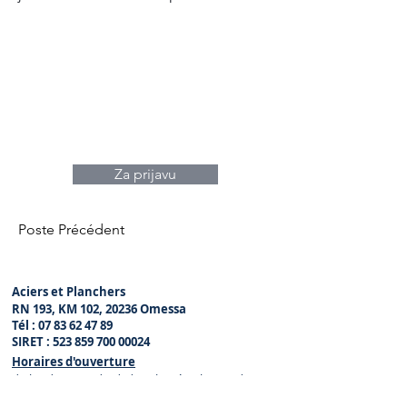
Za prijavu
Poste Précédent
Aciers et Planchers
RN 193, KM 102, 20236 Omessa
Tél :
07 83 62 47 89
SIRET :
523 859 700 00024
Horaires d'ouverture
du lundi au vendre
di de 08h00 à 12h00 et de
14h00 à 17h00