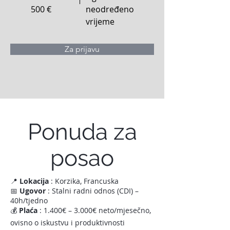
500
€
neodređeno
vrijeme
Za prijavu
Ponuda za
posao
📍
Lokacija
: Korzika, Francuska
📅
Ugovor
: Stalni radni odnos (CDI) –
40h/tjedno
💰
Plaća
: 1.400€ – 3.000€ neto/mjesečno,
ovisno o iskustvu i produktivnosti