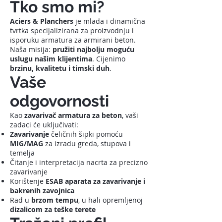
Tko smo mi?
Aciers & Planchers
je mlada i dinamična
tvrtka specijalizirana za proizvodnju i
isporuku armatura za armirani beton.
Naša misija:
pružiti najbolju moguću
uslugu našim klijentima
. Cijenimo
brzinu, kvalitetu i timski duh
.
Vaše
odgovornosti
Kao
zavarivač armatura za beton
, vaši
zadaci će uključivati:
Zavarivanje
čeličnih šipki pomoću
MIG/MAG
za izradu greda, stupova i
temelja
Čitanje i interpretacija nacrta za precizno
zavarivanje
Korištenje
ESAB aparata za zavarivanje i
bakrenih zavojnica
Rad u
brzom tempu
, u hali opremljenoj
dizalicom za teške terete