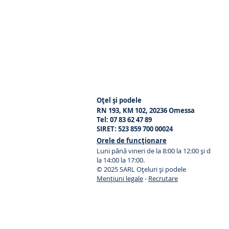
Oțel și podele
RN 193, KM 102, 20236 Omessa
Tel: 07 83 62 47 89
SIRET: 523 859 700 00024
Orele de funcționare
Luni până vineri
de la 8:00 la 12:00 și de
la 14:00 la 17:00.
© 2025 SARL Oțeluri și podele
Mențiuni legale
-
Recrutare