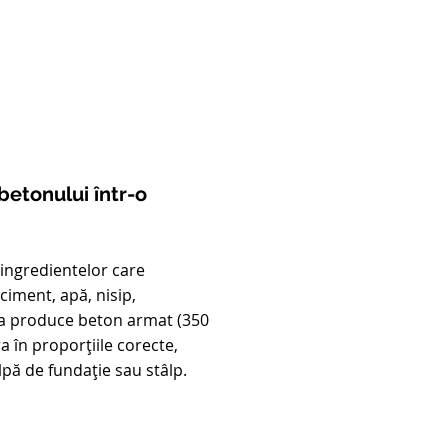
etonului într-o
ingredientelor care
iment, apă, nisip,
 a produce beton armat (350
a în proporțiile corecte,
lpă de fundație sau stâlp.