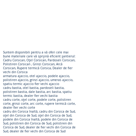
Suntem disponibili pentru a vă oferi cele mai
bune materiale care vă sprijină eficient șantierul:
Cadru Corsican, Oțel Corsican, Pardoseli Corsican,
Polistiren Corsican
, Grinzi Corsican, Arcă
Corsican, Rupere termică Corsica, Dealer de fier
vechi din Corsica
armatura ajaccio, otel ajaccio, podele ajaccio,
polistiren ajaccio, grinzi ajaccio, umeras ajaccio,
spatiu termic ajaccio fier vechi ajaccio
cadru bastia, otel bastia, pardoseli bastia,
polistiren bastia, dale bastia, arc bastia, spatiu
termic bastia, dealer fier vechi bastia
cadru corte, oțel corte, podele corte, polistiren
corte, grinzi corte, arc corte, rupere termică corte,
dealer fier vechi corte
cadru din Corsica înaltă, cadru din Corsica de Sud,
oțel din Corsica de Sud, oțel din Corsica de Sud,
podele din Corsica înaltă, podele din Corsica de
Sud, polistiren din Corsica de Sud, polistiren din
Corsica de Sud, dealer de fier vechi din Corsica de
Sud, dealer de fier vechi din Corsica de Sud