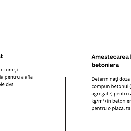
t
Amestecarea b
betoniera
precum și
a pentru a afla
Determinați doza 
le dvs.
compun betonul (c
agregate) pentru
kg/m²) în betonier
pentru o placă, ta