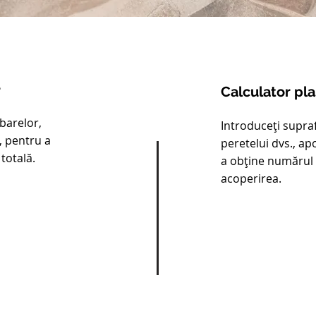
r
Calculator pl
barelor,
Introduceți supraf
, pentru a
peretelui dvs., ap
totală.
a obține numărul d
acoperirea.