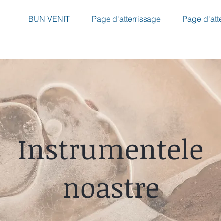
ȚEL ȘI
ARDOSELE
BUN VENIT
Page d'atterrissage
Page d'att
Instrumentele
noastre